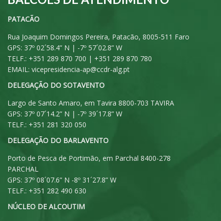
PATACÃO
Rua Joaquim Domingos Pereira, Patacão, 8005-511 Faro
GPS: 37º 02´58.4” N | -7º 57´02.8” W
TELF.: +351 289 870 700 | +351 289 870 780
EMAIL:
vicepresidencia-ap@ccdr-alg.pt
DELEGAÇÃO DO SOTAVENTO
Largo de Santo Amaro, em Tavira 8800-703 TAVIRA
GPS: 37º 07´14.2” N | -7º 39´17.8” W
TELF.: +351 281 320 050
DELEGAÇÃO DO BARLAVENTO
Porto de Pesca de Portimão, em Parchal 8400-278
PARCHAL
GPS: 37º 08´07.6” N -8º 31´27.8” W
TELF.: +351 282 490 630
NÚCLEO DE ALCOUTIM