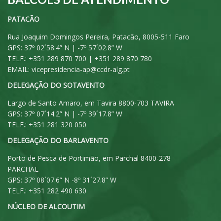
PATACÃO
Rua Joaquim Domingos Pereira, Patacão, 8005-511 Faro
GPS: 37º 02´58.4” N | -7º 57´02.8” W
TELF.: +351 289 870 700 | +351 289 870 780
EMAIL:
vicepresidencia-ap@ccdr-alg.pt
DELEGAÇÃO DO SOTAVENTO
Largo de Santo Amaro, em Tavira 8800-703 TAVIRA
GPS: 37º 07´14.2” N | -7º 39´17.8” W
TELF.: +351 281 320 050
DELEGAÇÃO DO BARLAVENTO
Porto de Pesca de Portimão, em Parchal 8400-278
PARCHAL
GPS: 37º 08´07.6” N -8º 31´27.8” W
TELF.: +351 282 490 630
NÚCLEO DE ALCOUTIM