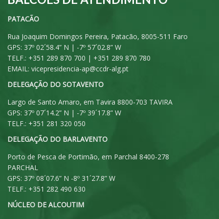
PATACÃO
Rua Joaquim Domingos Pereira, Patacão, 8005-511 Faro
GPS: 37º 02´58.4” N | -7º 57´02.8” W
TELF.: +351 289 870 700 | +351 289 870 780
EMAIL:
vicepresidencia-ap@ccdr-alg.pt
DELEGAÇÃO DO SOTAVENTO
Largo de Santo Amaro, em Tavira 8800-703 TAVIRA
GPS: 37º 07´14.2” N | -7º 39´17.8” W
TELF.: +351 281 320 050
DELEGAÇÃO DO BARLAVENTO
Porto de Pesca de Portimão, em Parchal 8400-278
PARCHAL
GPS: 37º 08´07.6” N -8º 31´27.8” W
TELF.: +351 282 490 630
NÚCLEO DE ALCOUTIM