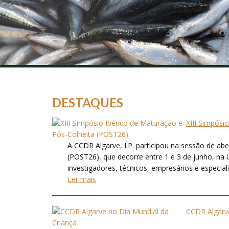
DESTAQUES
XIII Simpósi
A CCDR Algarve, I.P. participou na sessão de ab
(POST26), que decorre entre 1 e 3 de junho, na 
investigadores, técnicos, empresários e especialis
Ler mais
CCDR Algarve