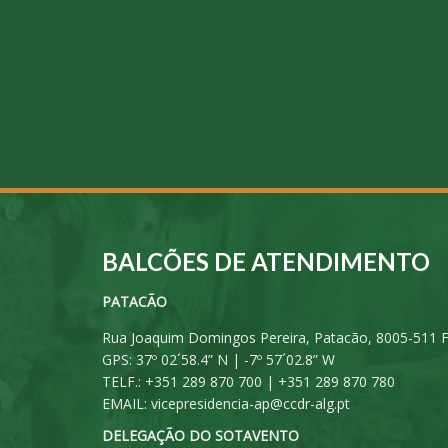
BALCÕES DE ATENDIMENTO
PATACÃO
Rua Joaquim Domingos Pereira, Patacão, 8005-511 
GPS: 37º 02´58.4” N | -7º 57´02.8” W
TELF.: +351 289 870 700 | +351 289 870 780
EMAIL:
vicepresidencia-ap@ccdr-alg.pt
DELEGAÇÃO DO SOTAVENTO