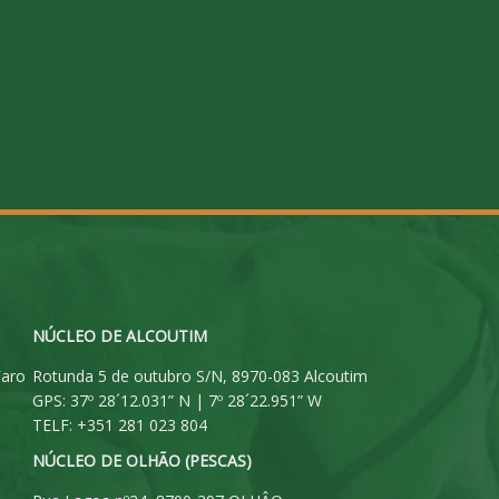
NÚCLEO DE ALCOUTIM
Faro
Rotunda 5 de outubro S/N, 8970-083 Alcoutim
GPS: 37º 28´12.031” N | 7º 28´22.951” W
TELF: +351 281 023 804
NÚCLEO DE OLHÃO (PESCAS)