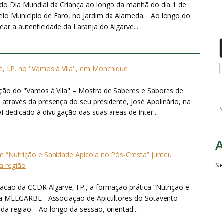
o Dia Mundial da Criança ao longo da manhã do dia 1 de
pelo Município de Faro, no Jardim da Alameda. Ao longo do
ear a autenticidade da Laranja do Algarve...
, I.P. no "Vamos à Vila", em Monchique
ição do "Vamos à Vila" – Mostra de Saberes e Sabores de
através da presença do seu presidente, José Apolinário, na
S
dedicado à divulgação das suas áreas de inter...
“Nutrição e Sanidade Apícola no Pós-Cresta” juntou
S
da região
acão da CCDR Algarve, I.P., a formação prática “Nutrição e
la MELGARBE - Associação de Apicultores do Sotavento
 da região. Ao longo da sessão, orientad...