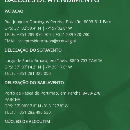
PATACÃO
Rua Joaquim Domingos Pereira, Patacão, 8005-511 Faro
GPS: 37º 02´58.4” N | -7º 57´02.8” W
TELF.: +351 289 870 700 | +351 289 870 780
EMAIL:
vicepresidencia-ap@ccdr-alg.pt
DELEGAÇÃO DO SOTAVENTO
Largo de Santo Amaro, em Tavira 8800-703 TAVIRA
GPS: 37º 07´14.2” N | -7º 39´17.8” W
TELF.: +351 281 320 050
DELEGAÇÃO DO BARLAVENTO
Porto de Pesca de Portimão, em Parchal 8400-278
PARCHAL
GPS: 37º 08´07.6” N -8º 31´27.8” W
TELF.: +351 282 490 630
NÚCLEO DE ALCOUTIM