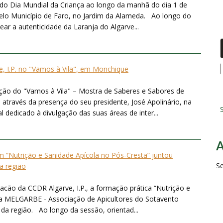
o Dia Mundial da Criança ao longo da manhã do dia 1 de
pelo Município de Faro, no Jardim da Alameda. Ao longo do
ear a autenticidade da Laranja do Algarve...
, I.P. no "Vamos à Vila", em Monchique
ição do "Vamos à Vila" – Mostra de Saberes e Sabores de
através da presença do seu presidente, José Apolinário, na
S
dedicado à divulgação das suas áreas de inter...
“Nutrição e Sanidade Apícola no Pós-Cresta” juntou
S
da região
acão da CCDR Algarve, I.P., a formação prática “Nutrição e
la MELGARBE - Associação de Apicultores do Sotavento
 da região. Ao longo da sessão, orientad...