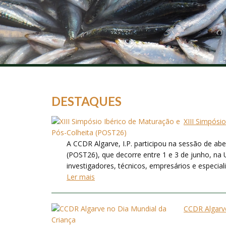
DESTAQUES
XIII Simpósi
A CCDR Algarve, I.P. participou na sessão de ab
(POST26), que decorre entre 1 e 3 de junho, na 
investigadores, técnicos, empresários e especialis
Ler mais
CCDR Algarve