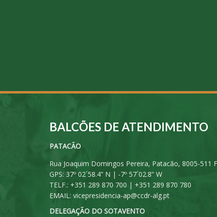
BALCÕES DE ATENDIMENTO
PATACÃO
Rua Joaquim Domingos Pereira, Patacão, 8005-511 
GPS: 37º 02´58.4” N | -7º 57´02.8” W
TELF.: +351 289 870 700 | +351 289 870 780
EMAIL:
vicepresidencia-ap@ccdr-alg.pt
DELEGAÇÃO DO SOTAVENTO