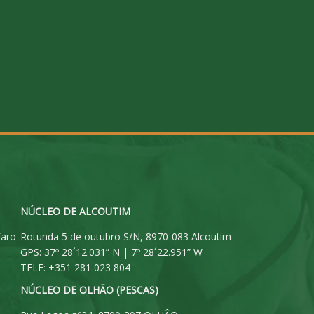
NÚCLEO DE ALCOUTIM
Faro
Rotunda 5 de outubro S/N, 8970-083 Alcoutim
GPS: 37º 28´12.031” N | 7º 28´22.951” W
TELF: +351 281 023 804
NÚCLEO DE OLHÃO (PESCAS)