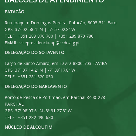
PATACÃO
Rua Joaquim Domingos Pereira, Patacão, 8005-511 Faro
GPS: 37º 02´58.4” N | -7º 57´02.8” W
TELF.: +351 289 870 700 | +351 289 870 780
EMAIL:
vicepresidencia-ap@ccdr-alg.pt
DELEGAÇÃO DO SOTAVENTO
Largo de Santo Amaro, em Tavira 8800-703 TAVIRA
GPS: 37º 07´14.2” N | -7º 39´17.8” W
TELF.: +351 281 320 050
DELEGAÇÃO DO BARLAVENTO
Porto de Pesca de Portimão, em Parchal 8400-278
PARCHAL
GPS: 37º 08´07.6” N -8º 31´27.8” W
TELF.: +351 282 490 630
NÚCLEO DE ALCOUTIM