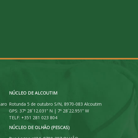
NÚCLEO DE ALCOUTIM
Faro
Rotunda 5 de outubro S/N, 8970-083 Alcoutim
GPS: 37º 28´12.031” N | 7º 28´22.951” W
TELF: +351 281 023 804
NÚCLEO DE OLHÃO (PESCAS)