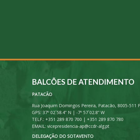
BALCÕES DE ATENDIMENTO
PATACÃO
Rua Joaquim Domingos Pereira, Patacão, 8005-511 
GPS: 37º 02´58.4” N | -7º 57´02.8” W
TELF.: +351 289 870 700 | +351 289 870 780
EMAIL:
vicepresidencia-ap@ccdr-alg.pt
DELEGAÇÃO DO SOTAVENTO