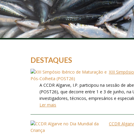
DESTAQUES
XIII Simpósi
A CCDR Algarve, I.P. participou na sessão de ab
(POST26), que decorre entre 1 e 3 de junho, na 
investigadores, técnicos, empresários e especialis
Ler mais
CCDR Algarve