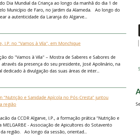
o Dia Mundial da Criança ao longo da manhã do dia 1 de
pelo Município de Faro, no Jardim da Alameda. Ao longo do
ear a autenticidade da Laranja do Algarve...
, I.P. no "Vamos à Vila", em Monchique
ição do "Vamos à Vila" – Mostra de Saberes e Sabores de
através da presença do seu presidente, José Apolinário, na
S
dedicado à divulgação das suas áreas de inter...
“Nutrição e Sanidade Apícola no Pós-Cresta” juntou
S
da região
acão da CCDR Algarve, I.P., a formação prática “Nutrição e
la MELGARBE - Associação de Apicultores do Sotavento
 da região. Ao longo da sessão, orientad...