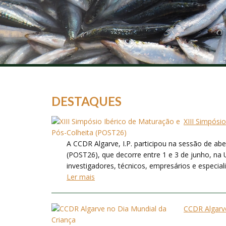
DESTAQUES
XIII Simpósi
A CCDR Algarve, I.P. participou na sessão de ab
(POST26), que decorre entre 1 e 3 de junho, na 
investigadores, técnicos, empresários e especialis
Ler mais
CCDR Algarve