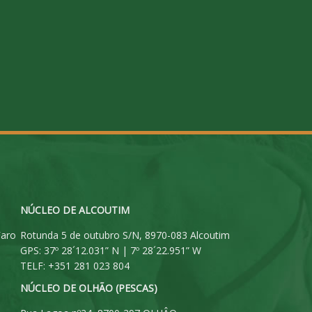
NÚCLEO DE ALCOUTIM
Faro
Rotunda 5 de outubro S/N, 8970-083 Alcoutim
GPS: 37º 28´12.031” N | 7º 28´22.951” W
TELF: +351 281 023 804
NÚCLEO DE OLHÃO (PESCAS)