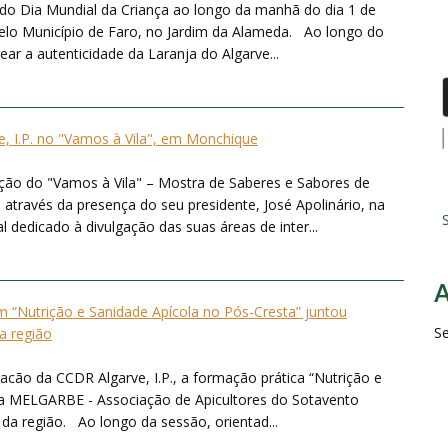
o Dia Mundial da Criança ao longo da manhã do dia 1 de
pelo Município de Faro, no Jardim da Alameda. Ao longo do
ear a autenticidade da Laranja do Algarve...
, I.P. no "Vamos à Vila", em Monchique
ição do "Vamos à Vila" – Mostra de Saberes e Sabores de
através da presença do seu presidente, José Apolinário, na
S
dedicado à divulgação das suas áreas de inter...
“Nutrição e Sanidade Apícola no Pós-Cresta” juntou
S
da região
acão da CCDR Algarve, I.P., a formação prática “Nutrição e
la MELGARBE - Associação de Apicultores do Sotavento
 da região. Ao longo da sessão, orientad...