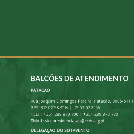
BALCÕES DE ATENDIMENTO
PATACÃO
Rua Joaquim Domingos Pereira, Patacão, 8005-511 
GPS: 37º 02´58.4” N | -7º 57´02.8” W
TELF.: +351 289 870 700 | +351 289 870 780
EMAIL:
vicepresidencia-ap@ccdr-alg.pt
DELEGAÇÃO DO SOTAVENTO