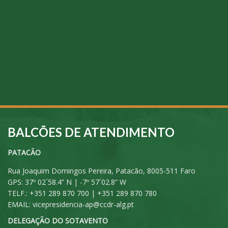
BALCÕES DE ATENDIMENTO
PATACÃO
Rua Joaquim Domingos Pereira, Patacão, 8005-511 Faro
GPS: 37º 02´58.4” N | -7º 57´02.8” W
TELF.: +351 289 870 700 | +351 289 870 780
EMAIL:
vicepresidencia-ap@ccdr-alg.pt
DELEGAÇÃO DO SOTAVENTO