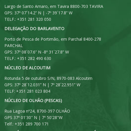
Largo de Santo Amaro, em Tavira 8800-703 TAVIRA
GPS: 37º 07´14.2” N | -7º 39´17.8” W
TELF.: +351 281 320 050
DELEGAÇÃO DO BARLAVENTO
Porto de Pesca de Portimão, em Parchal 8400-278
PARCHAL
GPS: 37º 08´07.6” N -8º 31´27.8” W
TELF.: +351 282 490 630
NÚCLEO DE ALCOUTIM
Rotunda 5 de outubro S/N, 8970-083 Alcoutim
GPS: 37º 28´12.031” N | 7º 28´22.951” W
TELF: +351 281 023 804
NÚCLEO DE OLHÃO (PESCAS)
Rua Lagoa nº24, 8700-397 OLHÂO
GPS 37º 01'30'' N | 7º 50'28''W
Telf.: +351 289 700 171