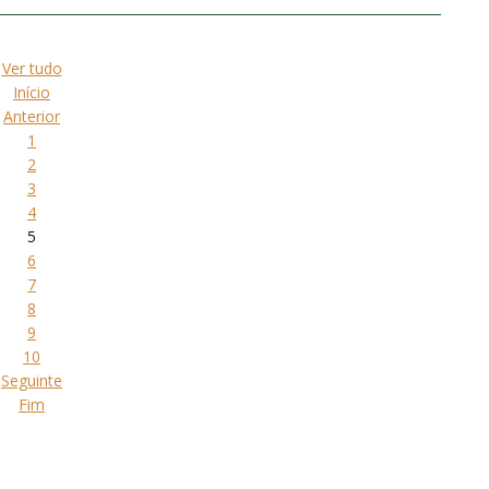
Ver tudo
Início
Anterior
1
2
3
4
5
6
7
8
9
10
Seguinte
Fim