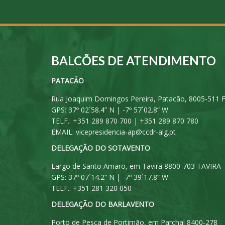
BALCÕES DE ATENDIMENTO
PATACÃO
Rua Joaquim Domingos Pereira, Patacão, 8005-511 
GPS: 37º 02´58.4” N | -7º 57´02.8” W
TELF.: +351 289 870 700 | +351 289 870 780
EMAIL:
vicepresidencia-ap@ccdr-alg.pt
DELEGAÇÃO DO SOTAVENTO
Largo de Santo Amaro, em Tavira 8800-703 TAVIRA
GPS: 37º 07´14.2” N | -7º 39´17.8” W
TELF.: +351 281 320 050
DELEGAÇÃO DO BARLAVENTO
Porto de Pesca de Portimão, em Parchal 8400-278