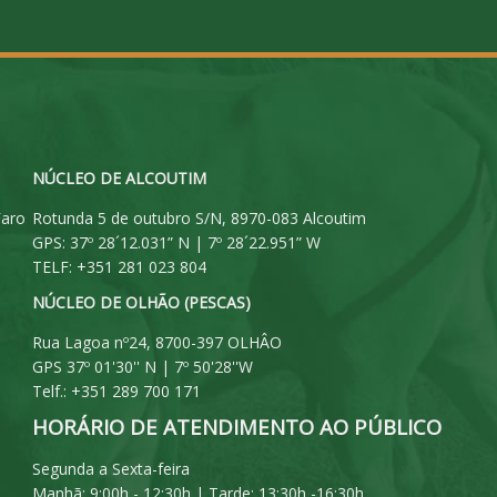
NÚCLEO DE ALCOUTIM
Faro
Rotunda 5 de outubro S/N, 8970-083 Alcoutim
GPS: 37º 28´12.031” N | 7º 28´22.951” W
TELF: +351 281 023 804
NÚCLEO DE OLHÃO (PESCAS)
Rua Lagoa nº24, 8700-397 OLHÂO
GPS 37º 01'30'' N | 7º 50'28''W
Telf.: +351 289 700 171
HORÁRIO DE ATENDIMENTO AO PÚBLICO
Segunda a Sexta-feira
Manhã: 9:00h - 12:30h | Tarde: 13:30h -16:30h