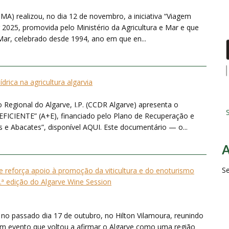
MA) realizou, no dia 12 de novembro, a iniciativa “Viagem
2025, promovida pelo Ministério da Agricultura e Mar e que
ar, celebrado desde 1994, ano em que en...
hídrica na agricultura algarvia
egional do Algarve, I.P. (CCDR Algarve) apresenta o
S
FICIENTE” (A+E), financiado pelo Plano de Recuperação e
os e Abacates”, disponível AQUI. Este documentário — o...
S
 reforça apoio à promoção da viticultura e do enoturismo
2.ª edição do Algarve Wine Session
e no passado dia 17 de outubro, no Hilton Vilamoura, reunindo
um evento que voltou a afirmar o Algarve como uma região