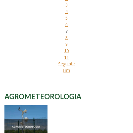
3
4
5
6
7
8
9
10
11
Seguinte
Fim
AGROMETEOROLOGIA