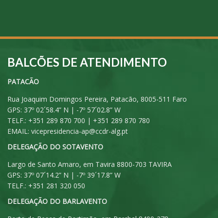
BALCÕES DE ATENDIMENTO
PATACÃO
Rua Joaquim Domingos Pereira, Patacão, 8005-511 Faro
GPS: 37º 02´58.4” N | -7º 57´02.8” W
TELF.: +351 289 870 700 | +351 289 870 780
EMAIL:
vicepresidencia-ap@ccdr-alg.pt
DELEGAÇÃO DO SOTAVENTO
Largo de Santo Amaro, em Tavira 8800-703 TAVIRA
GPS: 37º 07´14.2” N | -7º 39´17.8” W
TELF.: +351 281 320 050
DELEGAÇÃO DO BARLAVENTO