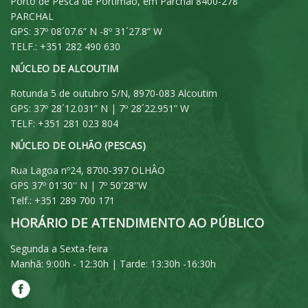
Porto de Pesca de Portimão, em Parchal 8400-278
PARCHAL
GPS: 37º 08´07.6” N -8º 31´27.8” W
TELF.: +351 282 490 630
NÚCLEO DE ALCOUTIM
Rotunda 5 de outubro S/N, 8970-083 Alcoutim
GPS: 37º 28´12.031” N | 7º 28´22.951” W
TELF: +351 281 023 804
NÚCLEO DE OLHÃO (PESCAS)
Rua Lagoa nº24, 8700-397 OLHÂO
GPS 37º 01'30'' N | 7º 50'28''W
Telf.: +351 289 700 171
HORÁRIO DE ATENDIMENTO AO PÚBLICO
Segunda a Sexta-feira
Manhã: 9:00h - 12:30h | Tarde: 13:30h -16:30h