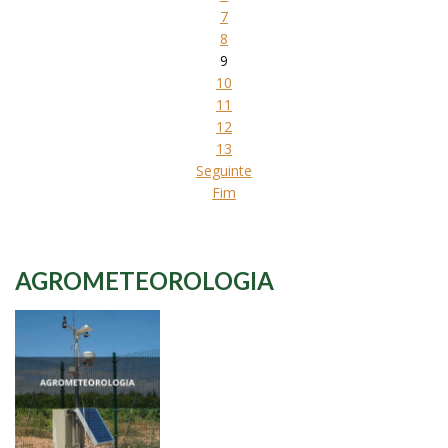
7
8
9
10
11
12
13
Seguinte
Fim
AGROMETEOROLOGIA