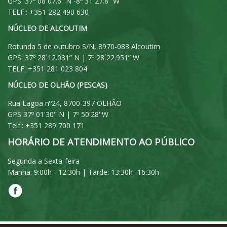
GPS: 37º 08´07.6” N -8º 31´27.8” W
TELF.: +351 282 490 630
NÚCLEO DE ALCOUTIM
Rotunda 5 de outubro S/N, 8970-083 Alcoutim
GPS: 37º 28´12.031” N | 7º 28´22.951” W
TELF: +351 281 023 804
NÚCLEO DE OLHÃO (PESCAS)
Rua Lagoa nº24, 8700-397 OLHÂO
GPS 37º 01'30'' N | 7º 50'28''W
Telf.: +351 289 700 171
HORÁRIO DE ATENDIMENTO AO PÚBLICO
Segunda a Sexta-feira
Manhã: 9:00h - 12:30h | Tarde: 13:30h -16:30h