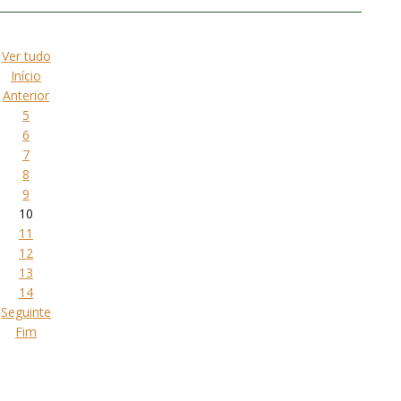
Ver tudo
Início
Anterior
5
6
7
8
9
10
11
12
13
14
Seguinte
Fim