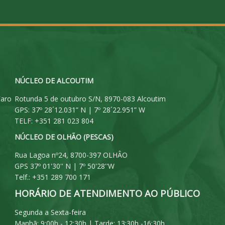
NÚCLEO DE ALCOUTIM
Faro
Rotunda 5 de outubro S/N, 8970-083 Alcoutim
GPS: 37º 28´12.031” N | 7º 28´22.951” W
TELF: +351 281 023 804
NÚCLEO DE OLHÃO (PESCAS)
Rua Lagoa nº24, 8700-397 OLHÂO
GPS 37º 01'30'' N | 7º 50'28''W
Telf.: +351 289 700 171
HORÁRIO DE ATENDIMENTO AO PÚBLICO
Segunda a Sexta-feira
Manhã: 9:00h - 12:30h | Tarde: 13:30h -16:30h