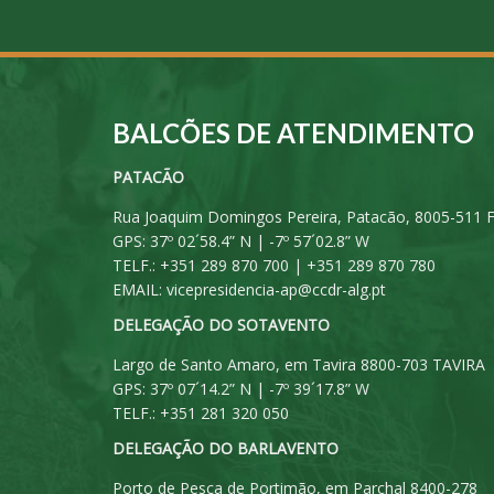
BALCÕES DE ATENDIMENTO
PATACÃO
Rua Joaquim Domingos Pereira, Patacão, 8005-511 
GPS: 37º 02´58.4” N | -7º 57´02.8” W
TELF.: +351 289 870 700 | +351 289 870 780
EMAIL:
vicepresidencia-ap@ccdr-alg.pt
DELEGAÇÃO DO SOTAVENTO
Largo de Santo Amaro, em Tavira 8800-703 TAVIRA
GPS: 37º 07´14.2” N | -7º 39´17.8” W
TELF.: +351 281 320 050
DELEGAÇÃO DO BARLAVENTO
Porto de Pesca de Portimão, em Parchal 8400-278