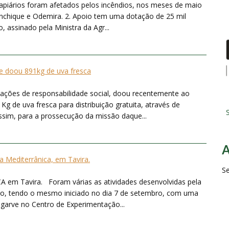
s apiários foram afetados pelos incêndios, nos meses de maio
nchique e Odemira. 2. Apoio tem uma dotação de 25 mil
 assinado pela Ministra da Agr...
e doou 891kg de uva fresca
ções de responsabilidade social, doou recentemente ao
g de uva fresca para distribuição gratuita, através de
S
 assim, para a prossecução da missão daque...
ta Mediterrânica, em Tavira.
S
m Tavira. Foram várias as atividades desenvolvidas pela
to, tendo o mesmo iniciado no dia 7 de setembro, com uma
Algarve no Centro de Experimentação...