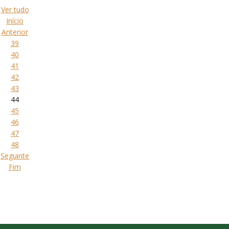
Ver tudo
Início
Anterior
39
40
41
42
43
44
45
46
47
48
Seguinte
Fim