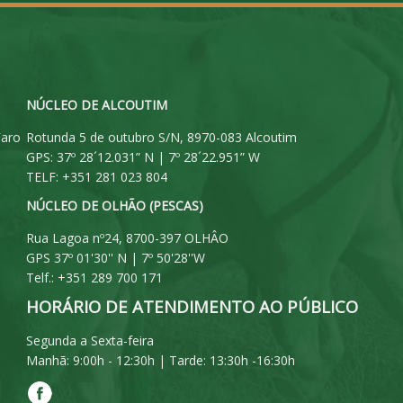
NÚCLEO DE ALCOUTIM
Faro
Rotunda 5 de outubro S/N, 8970-083 Alcoutim
GPS: 37º 28´12.031” N | 7º 28´22.951” W
TELF: +351 281 023 804
NÚCLEO DE OLHÃO (PESCAS)
Rua Lagoa nº24, 8700-397 OLHÂO
GPS 37º 01'30'' N | 7º 50'28''W
Telf.: +351 289 700 171
HORÁRIO DE ATENDIMENTO AO PÚBLICO
Segunda a Sexta-feira
Manhã: 9:00h - 12:30h | Tarde: 13:30h -16:30h