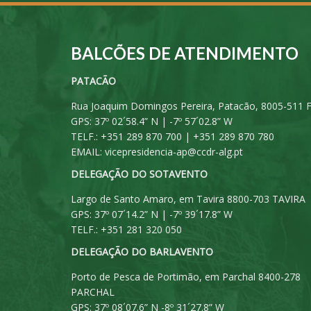
BALCÕES DE ATENDIMENTO
PATACÃO
Rua Joaquim Domingos Pereira, Patacão, 8005-511 
GPS: 37º 02´58.4” N | -7º 57´02.8” W
TELF.: +351 289 870 700 | +351 289 870 780
EMAIL:
vicepresidencia-ap@ccdr-alg.pt
DELEGAÇÃO DO SOTAVENTO
Largo de Santo Amaro, em Tavira 8800-703 TAVIRA
GPS: 37º 07´14.2” N | -7º 39´17.8” W
TELF.: +351 281 320 050
DELEGAÇÃO DO BARLAVENTO
Porto de Pesca de Portimão, em Parchal 8400-278
PARCHAL
GPS: 37º 08´07.6” N -8º 31´27.8” W