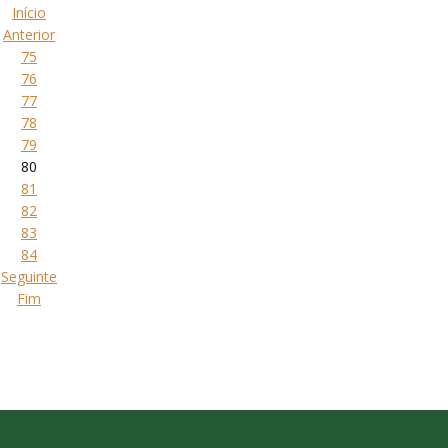
Início
Anterior
75
76
77
78
79
80
81
82
83
84
Seguinte
Fim