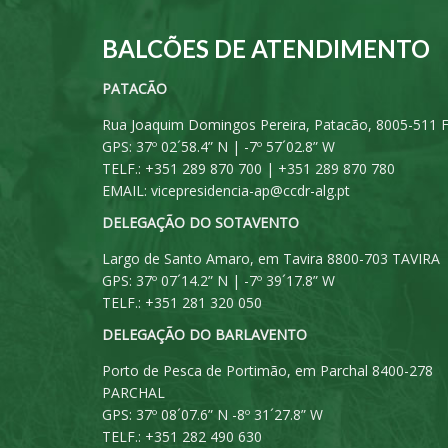
BALCÕES DE ATENDIMENTO
PATACÃO
Rua Joaquim Domingos Pereira, Patacão, 8005-511 
GPS: 37º 02´58.4” N | -7º 57´02.8” W
TELF.: +351 289 870 700 | +351 289 870 780
EMAIL:
vicepresidencia-ap@ccdr-alg.pt
DELEGAÇÃO DO SOTAVENTO
Largo de Santo Amaro, em Tavira 8800-703 TAVIRA
GPS: 37º 07´14.2” N | -7º 39´17.8” W
TELF.: +351 281 320 050
DELEGAÇÃO DO BARLAVENTO
Porto de Pesca de Portimão, em Parchal 8400-278
PARCHAL
GPS: 37º 08´07.6” N -8º 31´27.8” W
TELF.: +351 282 490 630