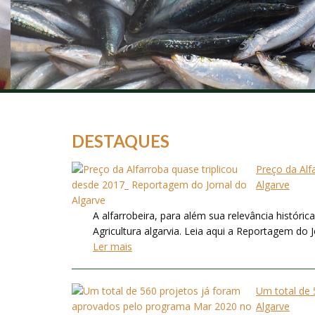
DESTAQUES
Preço da Alf
Algarve
A alfarrobeira, para além sua relevância histór
Agricultura algarvia. Leia aqui a Reportagem do Jo
Ler mais
Um total de
Algarve