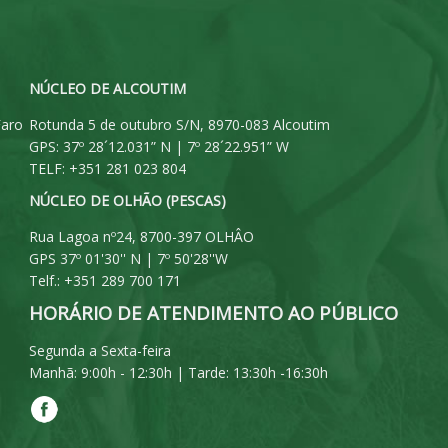
NÚCLEO DE ALCOUTIM
Faro
Rotunda 5 de outubro S/N, 8970-083 Alcoutim
GPS: 37º 28´12.031” N | 7º 28´22.951” W
TELF: +351 281 023 804
NÚCLEO DE OLHÃO (PESCAS)
Rua Lagoa nº24, 8700-397 OLHÂO
GPS 37º 01'30'' N | 7º 50'28''W
Telf.: +351 289 700 171
HORÁRIO DE ATENDIMENTO AO PÚBLICO
Segunda a Sexta-feira
Manhã: 9:00h - 12:30h | Tarde: 13:30h -16:30h