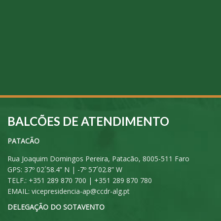
BALCÕES DE ATENDIMENTO
PATACÃO
Rua Joaquim Domingos Pereira, Patacão, 8005-511 Faro
GPS: 37º 02´58.4” N | -7º 57´02.8” W
TELF.: +351 289 870 700 | +351 289 870 780
EMAIL:
vicepresidencia-ap@ccdr-alg.pt
DELEGAÇÃO DO SOTAVENTO