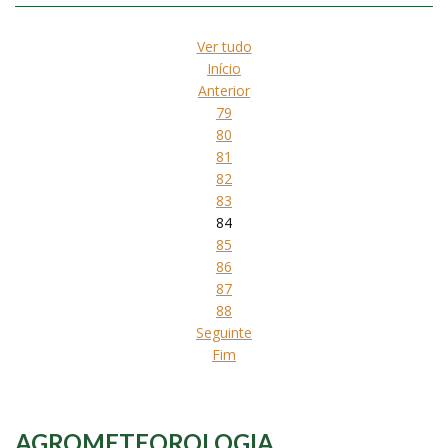
Ver tudo
Início
Anterior
79
80
81
82
83
84
85
86
87
88
Seguinte
Fim
AGROMETEOROLOGIA