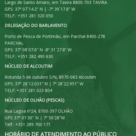
Largo de Santo Amaro, em Tavira 8800-703 TAVIRA
GPS: 37º 07´14.2” N | -7º 39´17.8” W
TELF.: +351 281 320 050
DELEGAÇÃO DO BARLAVENTO
Porto de Pesca de Portimão, em Parchal 8400-278
PARCHAL
GPS: 37º 08´07.6” N -8º 31´27.8” W
TELF.: +351 282 490 630
NÚCLEO DE ALCOUTIM
Rotunda 5 de outubro S/N, 8970-083 Alcoutim
GPS: 37º 28´12.031” N | 7º 28´22.951” W
TELF: +351 281 023 804
NÚCLEO DE OLHÃO (PESCAS)
Rua Lagoa nº24, 8700-397 OLHÂO
GPS 37º 01'30'' N | 7º 50'28''W
Telf.: +351 289 700 171
HORÁRIO DE ATENDIMENTO AO PÚBLICO