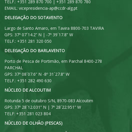
TELF.: +351 289 870 700 | +351 289 870 780
EMAIL:
vicepresidencia-ap@ccdr-alg.pt
DELEGAÇÃO DO SOTAVENTO
Largo de Santo Amaro, em Tavira 8800-703 TAVIRA
GPS: 37º 07´14.2” N | -7º 39´17.8” W
TELF.: +351 281 320 050
DELEGAÇÃO DO BARLAVENTO
Porto de Pesca de Portimão, em Parchal 8400-278
PARCHAL
GPS: 37º 08´07.6” N -8º 31´27.8” W
TELF.: +351 282 490 630
NÚCLEO DE ALCOUTIM
Rotunda 5 de outubro S/N, 8970-083 Alcoutim
GPS: 37º 28´12.031” N | 7º 28´22.951” W
TELF: +351 281 023 804
NÚCLEO DE OLHÃO (PESCAS)