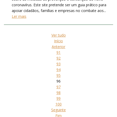
coronavírus. Este site pretende ser um guia prático para
apoiar cidadãos, famílias e empresas no combate aos...
Ler mais
Ver tudo
Início
Anterior
91
92
93
94
95
96
97
98
99
100
Seguinte
Fim