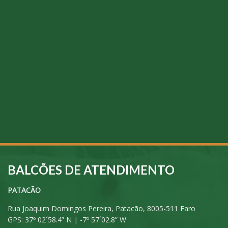
BALCÕES DE ATENDIMENTO
PATACÃO
Rua Joaquim Domingos Pereira, Patacão, 8005-511 Faro
GPS: 37º 02´58.4” N | -7º 57´02.8” W