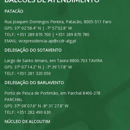
PATACÃO
Rua Joaquim Domingos Pereira, Patacão, 8005-511 Faro
GPS: 37º 02´58.4” N | -7º 57´02.8” W
TELF.: +351 289 870 700 | +351 289 870 780
EMAIL:
vicepresidencia-ap@ccdr-alg.pt
DELEGAÇÃO DO SOTAVENTO
Largo de Santo Amaro, em Tavira 8800-703 TAVIRA
GPS: 37º 07´14.2” N | -7º 39´17.8” W
TELF.: +351 281 320 050
DELEGAÇÃO DO BARLAVENTO
Porto de Pesca de Portimão, em Parchal 8400-278
PARCHAL
GPS: 37º 08´07.6” N -8º 31´27.8” W
TELF.: +351 282 490 630
NÚCLEO DE ALCOUTIM