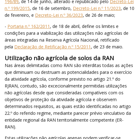
196/89
, de 14 de junho, alterado e republicado pelo
Decreto-Lei
n.º 199/2015
, de 16 de setembro,
Decreto-Lei n.º 11/2023
, de 10
de fevereiro, e
Decreto-Lei n.º 36/2023
, de 26 de maio;
-
Portaria n.º 162/2011
, de 18 de abril, define os limites e
condições para a viabilização das utilizações não agrícolas de
áreas integradas na Reserva Agrícola Nacional, retificado
pela
Declaração de Retificação n.º 15/2011
, de 23 de maio.
Utilização não agrícola de solos da RAN
Nas áreas delimitadas como RAN são interditas todas as ações
que diminuam ou destruam as potencialidades para o exercício
da atividade agrícola, conforme previsto no artigo 21.º do
RJRAN, contudo, são excecionalmente permitidas utilizações
não agrícolas desde que consideradas compatíveis com os
objetivos de proteção da atividade agrícola e observem
determinados requisitos, as quais estão identificadas no artigo
22.º do referido regime, mediante parecer prévio vinculativo da
entidade regional da RAN territorialmente competente (ER-
RAN).
Estas utilizações não agrícolas apenas podem verificar-se