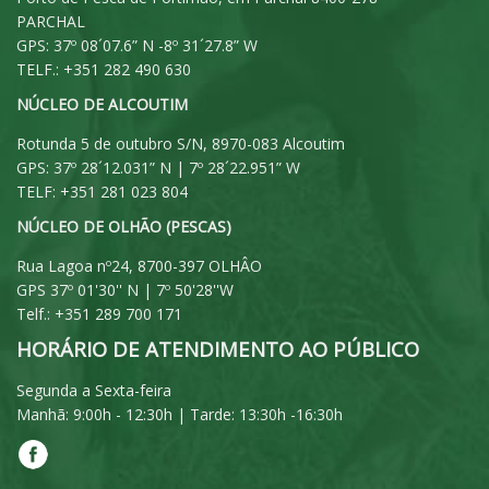
PARCHAL
GPS: 37º 08´07.6” N -8º 31´27.8” W
TELF.: +351 282 490 630
NÚCLEO DE ALCOUTIM
Rotunda 5 de outubro S/N, 8970-083 Alcoutim
GPS: 37º 28´12.031” N | 7º 28´22.951” W
TELF: +351 281 023 804
NÚCLEO DE OLHÃO (PESCAS)
Rua Lagoa nº24, 8700-397 OLHÂO
GPS 37º 01'30'' N | 7º 50'28''W
Telf.: +351 289 700 171
HORÁRIO DE ATENDIMENTO AO PÚBLICO
Segunda a Sexta-feira
Manhã: 9:00h - 12:30h | Tarde: 13:30h -16:30h