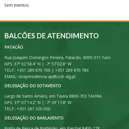
Sem eventos
BALCÕES DE ATENDIMENTO
PATACÃO
Rua Joaquim Domingos Pereira, Patacão, 8005-511 Faro
GPS: 37º 02´58.4” N | -7º 57´02.8” W
TELF.: +351 289 870 700 | +351 289 870 780
EMAIL:
vicepresidencia-ap@ccdr-alg.pt
DELEGAÇÃO DO SOTAVENTO
Largo de Santo Amaro, em Tavira 8800-703 TAVIRA
GPS: 37º 07´14.2” N | -7º 39´17.8” W
TELF.: +351 281 320 050
DELEGAÇÃO DO BARLAVENTO
Porto de Pesca de Portimão, em Parchal 8400-278