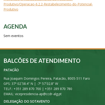
Produtivo/Operacao-6.2.2-Restabelecimento-do-Potencial-
Produtivo
AGENDA
Sem eventos
BALCÕES DE ATENDIMENTO
PATACÃO
Rua Joaquim Domingos Pereira, Patacão, 8005-511 Faro
GPS: 37º 02´58.4” N | -7º 57´02.8” W
TELF.: +351 289 870 700 | +351 289 870 780
EMAIL:
vicepresidencia-ap@ccdr-alg.pt
DELEGAÇÃO DO SOTAVENTO