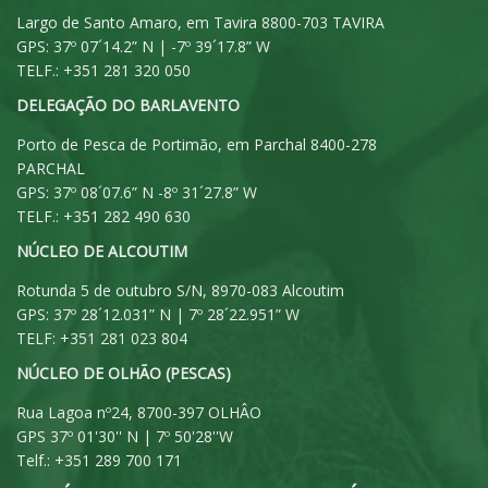
Largo de Santo Amaro, em Tavira 8800-703 TAVIRA
GPS: 37º 07´14.2” N | -7º 39´17.8” W
TELF.: +351 281 320 050
DELEGAÇÃO DO BARLAVENTO
Porto de Pesca de Portimão, em Parchal 8400-278
PARCHAL
GPS: 37º 08´07.6” N -8º 31´27.8” W
TELF.: +351 282 490 630
NÚCLEO DE ALCOUTIM
Rotunda 5 de outubro S/N, 8970-083 Alcoutim
GPS: 37º 28´12.031” N | 7º 28´22.951” W
TELF: +351 281 023 804
NÚCLEO DE OLHÃO (PESCAS)
Rua Lagoa nº24, 8700-397 OLHÂO
GPS 37º 01'30'' N | 7º 50'28''W
Telf.: +351 289 700 171