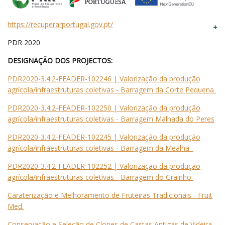
https://recuperarportugal.gov.pt/
PDR 2020
DESIGNAÇÃO DOS PROJECTOS:
PDR2020-3.4.2-FEADER-102246 | Valorização da produção
agrícola/infraestruturas coletivas - Barragem da Corte Pequena
PDR2020-3.4.2-FEADER-102250 | Valorização da produção
agrícola/infraestruturas coletivas - Barragem Malhada do Peres
PDR2020-3.4.2-FEADER-102245 | Valorização da produção
agrícola/infraestruturas coletivas - Barragem da Mealha
PDR2020-3.4.2-FEADER-102252 | Valorização da produção
agrícola/infraestruturas coletivas - Barragem do Grainho
Caraterização e Melhoramento de Fruteiras Tradicionais - Fruit
Med.
Conservação e Seleção de Clones de Castas Antigas de Videira