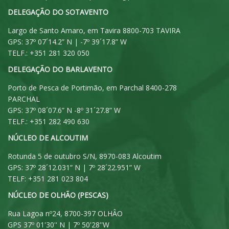
DELEGAÇÃO DO SOTAVENTO
Largo de Santo Amaro, em Tavira 8800-703 TAVIRA
GPS: 37º 07´14.2” N | -7º 39´17.8” W
TELF.: +351 281 320 050
DELEGAÇÃO DO BARLAVENTO
Porto de Pesca de Portimão, em Parchal 8400-278
PARCHAL
GPS: 37º 08´07.6” N -8º 31´27.8” W
TELF.: +351 282 490 630
NÚCLEO DE ALCOUTIM
Rotunda 5 de outubro S/N, 8970-083 Alcoutim
GPS: 37º 28´12.031” N | 7º 28´22.951” W
TELF: +351 281 023 804
NÚCLEO DE OLHÃO (PESCAS)
Rua Lagoa nº24, 8700-397 OLHÂO
GPS 37º 01'30'' N | 7º 50'28''W