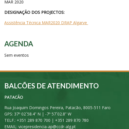
MAR 2020
DESIGNAÇÃO DOS PROJECTOS:
Assistência Técnica MAR2020 DRAP Algarve
AGENDA
Sem eventos
BALCÕES DE ATENDIMENTO
PATACÃO
Rua Joaquim Domingos Pereira, Patacão, 8005-511 Faro
GPS: 37º 02´58.4” N | -7º 57´02.8” W
TELF.: +351 289 870 700 | +351 289 870 780
EMAIL:
vicepresidencia-ap@ccdr-alg.pt