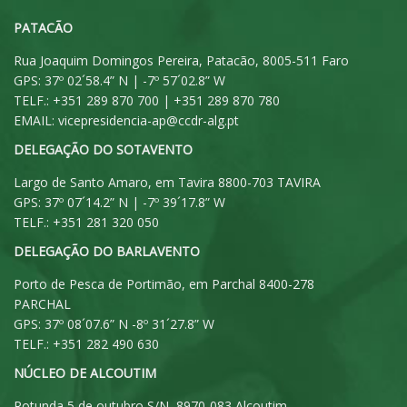
PATACÃO
Rua Joaquim Domingos Pereira, Patacão, 8005-511 Faro
GPS: 37º 02´58.4” N | -7º 57´02.8” W
TELF.: +351 289 870 700 | +351 289 870 780
EMAIL:
vicepresidencia-ap@ccdr-alg.pt
DELEGAÇÃO DO SOTAVENTO
Largo de Santo Amaro, em Tavira 8800-703 TAVIRA
GPS: 37º 07´14.2” N | -7º 39´17.8” W
TELF.: +351 281 320 050
DELEGAÇÃO DO BARLAVENTO
Porto de Pesca de Portimão, em Parchal 8400-278
PARCHAL
GPS: 37º 08´07.6” N -8º 31´27.8” W
TELF.: +351 282 490 630
NÚCLEO DE ALCOUTIM
Rotunda 5 de outubro S/N, 8970-083 Alcoutim