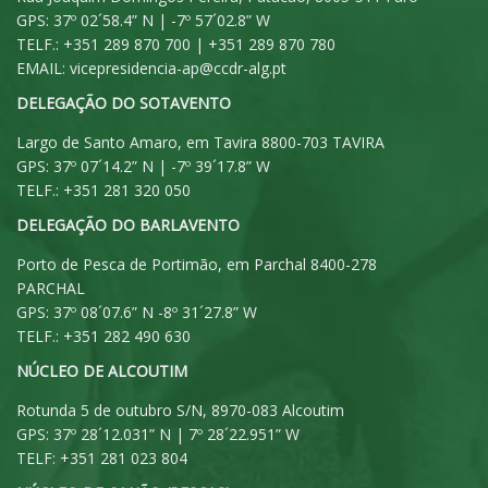
GPS: 37º 02´58.4” N | -7º 57´02.8” W
TELF.: +351 289 870 700 | +351 289 870 780
EMAIL:
vicepresidencia-ap@ccdr-alg.pt
DELEGAÇÃO DO SOTAVENTO
Largo de Santo Amaro, em Tavira 8800-703 TAVIRA
GPS: 37º 07´14.2” N | -7º 39´17.8” W
TELF.: +351 281 320 050
DELEGAÇÃO DO BARLAVENTO
Porto de Pesca de Portimão, em Parchal 8400-278
PARCHAL
GPS: 37º 08´07.6” N -8º 31´27.8” W
TELF.: +351 282 490 630
NÚCLEO DE ALCOUTIM
Rotunda 5 de outubro S/N, 8970-083 Alcoutim
GPS: 37º 28´12.031” N | 7º 28´22.951” W
TELF: +351 281 023 804