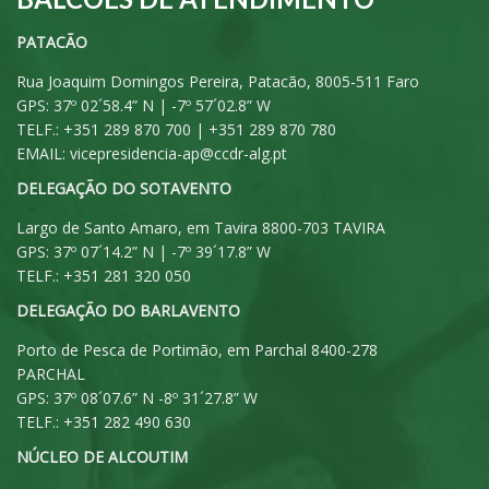
PATACÃO
Rua Joaquim Domingos Pereira, Patacão, 8005-511 Faro
GPS: 37º 02´58.4” N | -7º 57´02.8” W
TELF.: +351 289 870 700 | +351 289 870 780
EMAIL:
vicepresidencia-ap@ccdr-alg.pt
DELEGAÇÃO DO SOTAVENTO
Largo de Santo Amaro, em Tavira 8800-703 TAVIRA
GPS: 37º 07´14.2” N | -7º 39´17.8” W
TELF.: +351 281 320 050
DELEGAÇÃO DO BARLAVENTO
Porto de Pesca de Portimão, em Parchal 8400-278
PARCHAL
GPS: 37º 08´07.6” N -8º 31´27.8” W
TELF.: +351 282 490 630
NÚCLEO DE ALCOUTIM