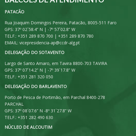
PATACÃO
Rua Joaquim Domingos Pereira, Patacão, 8005-511 Faro
GPS: 37º 02´58.4” N | -7º 57´02.8” W
TELF.: +351 289 870 700 | +351 289 870 780
EMAIL:
vicepresidencia-ap@ccdr-alg.pt
DELEGAÇÃO DO SOTAVENTO
Largo de Santo Amaro, em Tavira 8800-703 TAVIRA
GPS: 37º 07´14.2” N | -7º 39´17.8” W
TELF.: +351 281 320 050
DELEGAÇÃO DO BARLAVENTO
Porto de Pesca de Portimão, em Parchal 8400-278
PARCHAL
GPS: 37º 08´07.6” N -8º 31´27.8” W
TELF.: +351 282 490 630
NÚCLEO DE ALCOUTIM