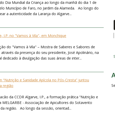
o Dia Mundial da Criança ao longo da manhã do dia 1 de
pelo Município de Faro, no Jardim da Alameda. Ao longo do
ear a autenticidade da Laranja do Algarve...
, I.P. no "Vamos à Vila", em Monchique
ição do "Vamos à Vila" – Mostra de Saberes e Sabores de
através da presença do seu presidente, José Apolinário, na
S
dedicado à divulgação das suas áreas de inter...
“Nutrição e Sanidade Apícola no Pós-Cresta” juntou
S
da região
acão da CCDR Algarve, I.P., a formação prática “Nutrição e
la MELGARBE - Associação de Apicultores do Sotavento
 da região. Ao longo da sessão, orientad...