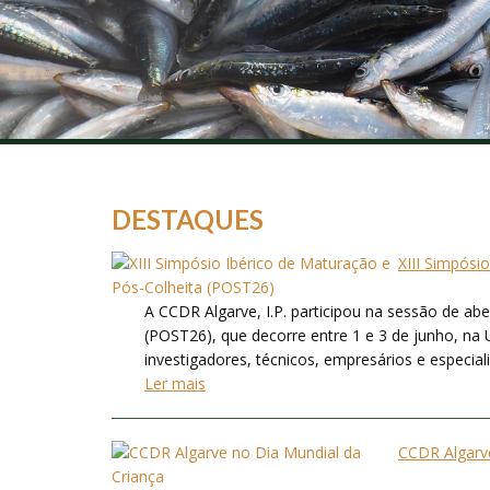
DESTAQUES
XIII Simpósi
A CCDR Algarve, I.P. participou na sessão de ab
(POST26), que decorre entre 1 e 3 de junho, na 
investigadores, técnicos, empresários e especialis
Ler mais
CCDR Algarve