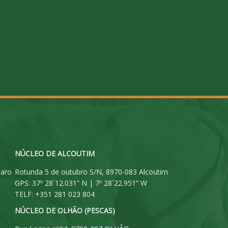
NÚCLEO DE ALCOUTIM
Faro
Rotunda 5 de outubro S/N, 8970-083 Alcoutim
GPS: 37º 28´12.031” N | 7º 28´22.951” W
TELF: +351 281 023 804
NÚCLEO DE OLHÃO (PESCAS)