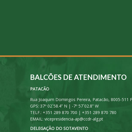
BALCÕES DE ATENDIMENTO
PATACÃO
Rua Joaquim Domingos Pereira, Patacão, 8005-511 
GPS: 37º 02´58.4” N | -7º 57´02.8” W
TELF.: +351 289 870 700 | +351 289 870 780
EMAIL:
vicepresidencia-ap@ccdr-alg.pt
DELEGAÇÃO DO SOTAVENTO