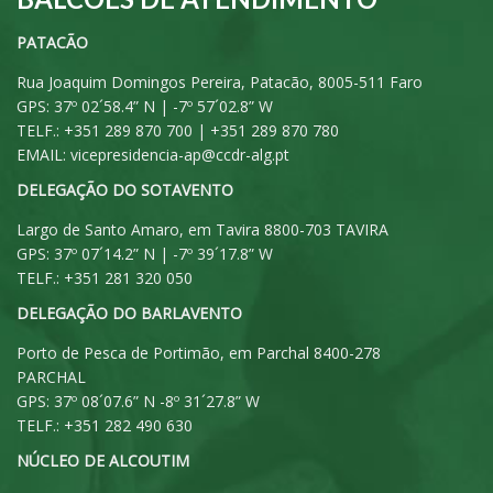
PATACÃO
Rua Joaquim Domingos Pereira, Patacão, 8005-511 Faro
GPS: 37º 02´58.4” N | -7º 57´02.8” W
TELF.: +351 289 870 700 | +351 289 870 780
EMAIL:
vicepresidencia-ap@ccdr-alg.pt
DELEGAÇÃO DO SOTAVENTO
Largo de Santo Amaro, em Tavira 8800-703 TAVIRA
GPS: 37º 07´14.2” N | -7º 39´17.8” W
TELF.: +351 281 320 050
DELEGAÇÃO DO BARLAVENTO
Porto de Pesca de Portimão, em Parchal 8400-278
PARCHAL
GPS: 37º 08´07.6” N -8º 31´27.8” W
TELF.: +351 282 490 630
NÚCLEO DE ALCOUTIM