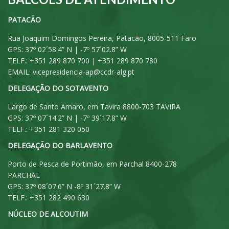
PATACÃO
Rua Joaquim Domingos Pereira, Patacão, 8005-511 Faro
GPS: 37º 02´58.4” N | -7º 57´02.8” W
TELF.: +351 289 870 700 | +351 289 870 780
EMAIL:
vicepresidencia-ap@ccdr-alg.pt
DELEGAÇÃO DO SOTAVENTO
Largo de Santo Amaro, em Tavira 8800-703 TAVIRA
GPS: 37º 07´14.2” N | -7º 39´17.8” W
TELF.: +351 281 320 050
DELEGAÇÃO DO BARLAVENTO
Porto de Pesca de Portimão, em Parchal 8400-278
PARCHAL
GPS: 37º 08´07.6” N -8º 31´27.8” W
TELF.: +351 282 490 630
NÚCLEO DE ALCOUTIM