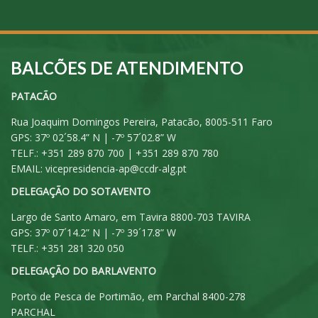
BALCÕES DE ATENDIMENTO
PATACÃO
Rua Joaquim Domingos Pereira, Patacão, 8005-511 Faro
GPS: 37º 02´58.4” N | -7º 57´02.8” W
TELF.: +351 289 870 700 | +351 289 870 780
EMAIL:
vicepresidencia-ap@ccdr-alg.pt
DELEGAÇÃO DO SOTAVENTO
Largo de Santo Amaro, em Tavira 8800-703 TAVIRA
GPS: 37º 07´14.2” N | -7º 39´17.8” W
TELF.: +351 281 320 050
DELEGAÇÃO DO BARLAVENTO
Porto de Pesca de Portimão, em Parchal 8400-278
PARCHAL