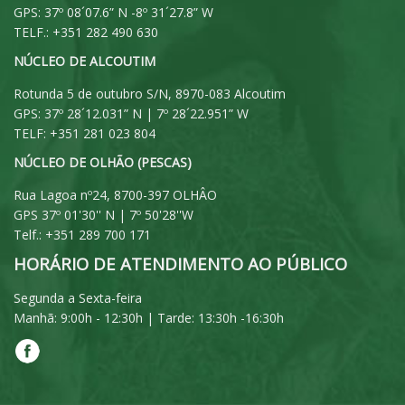
GPS: 37º 08´07.6” N -8º 31´27.8” W
TELF.: +351 282 490 630
NÚCLEO DE ALCOUTIM
Rotunda 5 de outubro S/N, 8970-083 Alcoutim
GPS: 37º 28´12.031” N | 7º 28´22.951” W
TELF: +351 281 023 804
NÚCLEO DE OLHÃO (PESCAS)
Rua Lagoa nº24, 8700-397 OLHÂO
GPS 37º 01'30'' N | 7º 50'28''W
Telf.: +351 289 700 171
HORÁRIO DE ATENDIMENTO AO PÚBLICO
Segunda a Sexta-feira
Manhã: 9:00h - 12:30h | Tarde: 13:30h -16:30h