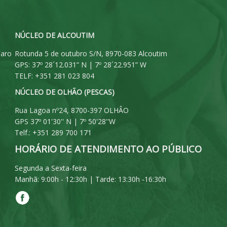
NÚCLEO DE ALCOUTIM
Faro
Rotunda 5 de outubro S/N, 8970-083 Alcoutim
GPS: 37º 28´12.031” N | 7º 28´22.951” W
TELF: +351 281 023 804
NÚCLEO DE OLHÃO (PESCAS)
Rua Lagoa nº24, 8700-397 OLHÂO
GPS 37º 01'30'' N | 7º 50'28''W
Telf.: +351 289 700 171
HORÁRIO DE ATENDIMENTO AO PÚBLICO
Segunda a Sexta-feira
Manhã: 9:00h - 12:30h | Tarde: 13:30h -16:30h