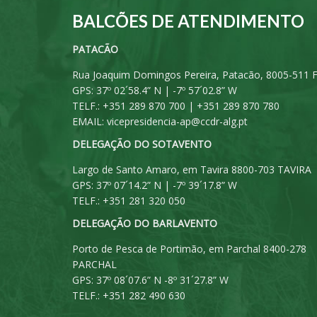
BALCÕES DE ATENDIMENTO
PATACÃO
Rua Joaquim Domingos Pereira, Patacão, 8005-511 
GPS: 37º 02´58.4” N | -7º 57´02.8” W
TELF.: +351 289 870 700 | +351 289 870 780
EMAIL:
vicepresidencia-ap@ccdr-alg.pt
DELEGAÇÃO DO SOTAVENTO
Largo de Santo Amaro, em Tavira 8800-703 TAVIRA
GPS: 37º 07´14.2” N | -7º 39´17.8” W
TELF.: +351 281 320 050
DELEGAÇÃO DO BARLAVENTO
Porto de Pesca de Portimão, em Parchal 8400-278
PARCHAL
GPS: 37º 08´07.6” N -8º 31´27.8” W
TELF.: +351 282 490 630