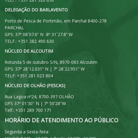
DELEGAÇÃO DO BARLAVENTO
Porto de Pesca de Portimão, em Parchal 8400-278
PARCHAL
GPS: 37º 08´07.6” N -8º 31´27.8” W
TELF.: +351 282 490 630
NÚCLEO DE ALCOUTIM
Rotunda 5 de outubro S/N, 8970-083 Alcoutim
GPS: 37º 28´12.031” N | 7º 28´22.951” W
TELF: +351 281 023 804
NÚCLEO DE OLHÃO (PESCAS)
Rua Lagoa nº24, 8700-397 OLHÂO
GPS 37º 01'30'' N | 7º 50'28''W
Telf.: +351 289 700 171
HORÁRIO DE ATENDIMENTO AO PÚBLICO
Segunda a Sexta-feira