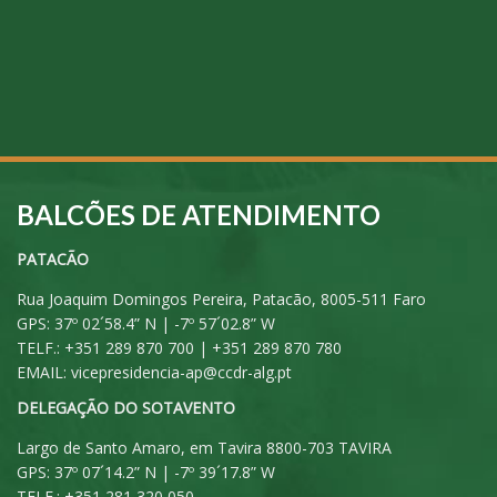
BALCÕES DE ATENDIMENTO
PATACÃO
Rua Joaquim Domingos Pereira, Patacão, 8005-511 Faro
GPS: 37º 02´58.4” N | -7º 57´02.8” W
TELF.: +351 289 870 700 | +351 289 870 780
EMAIL:
vicepresidencia-ap@ccdr-alg.pt
DELEGAÇÃO DO SOTAVENTO
Largo de Santo Amaro, em Tavira 8800-703 TAVIRA
GPS: 37º 07´14.2” N | -7º 39´17.8” W
TELF.: +351 281 320 050