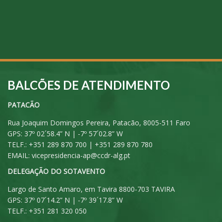
BALCÕES DE ATENDIMENTO
PATACÃO
Rua Joaquim Domingos Pereira, Patacão, 8005-511 Faro
GPS: 37º 02´58.4” N | -7º 57´02.8” W
TELF.: +351 289 870 700 | +351 289 870 780
EMAIL:
vicepresidencia-ap@ccdr-alg.pt
DELEGAÇÃO DO SOTAVENTO
Largo de Santo Amaro, em Tavira 8800-703 TAVIRA
GPS: 37º 07´14.2” N | -7º 39´17.8” W
TELF.: +351 281 320 050