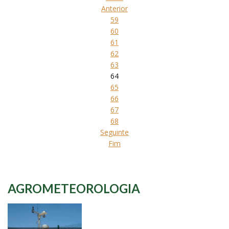
Anterior
59
60
61
62
63
64
65
66
67
68
Seguinte
Fim
AGROMETEOROLOGIA