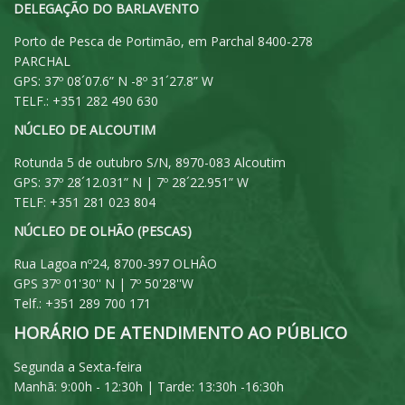
DELEGAÇÃO DO BARLAVENTO
Porto de Pesca de Portimão, em Parchal 8400-278
PARCHAL
GPS: 37º 08´07.6” N -8º 31´27.8” W
TELF.: +351 282 490 630
NÚCLEO DE ALCOUTIM
Rotunda 5 de outubro S/N, 8970-083 Alcoutim
GPS: 37º 28´12.031” N | 7º 28´22.951” W
TELF: +351 281 023 804
NÚCLEO DE OLHÃO (PESCAS)
Rua Lagoa nº24, 8700-397 OLHÂO
GPS 37º 01'30'' N | 7º 50'28''W
Telf.: +351 289 700 171
HORÁRIO DE ATENDIMENTO AO PÚBLICO
Segunda a Sexta-feira
Manhã: 9:00h - 12:30h | Tarde: 13:30h -16:30h